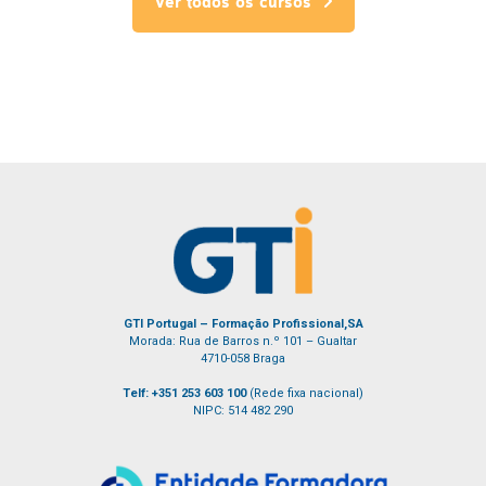
UFCD 0716 |
processos
Edição
1
E-Learning
1
Isabel Pinheiro
Formador