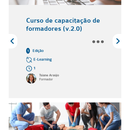
E-Learning
1
André Calvinho
de capacitação de
Formador
ores (v.2.0)
ning
ne Araújo
mador