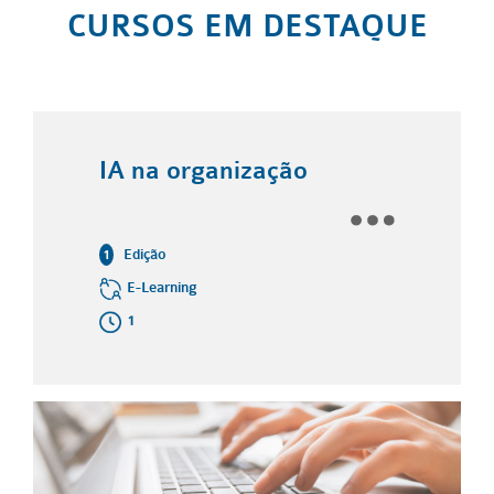
CURSOS EM DESTAQUE
organização
Cibersegura
ning
para Empre
Introdução 
NIS2
Edição
1