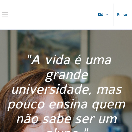
Ir para o conteúdo principal
Entrar
Painel lateral
"A vida é uma
grande
universidade, mas
pouco ensina quem
não sabe ser um